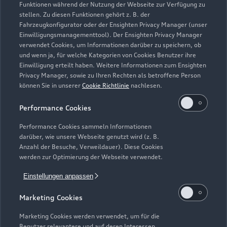
Funktionen während der Nutzung der Webseite zur Verfügung zu
stellen. Zu diesen Funktionen gehört z. B. der
Fahrzeugkonfigurator oder der Ensighten Privacy Manager (unser
Einwilligungsmanagementtool). Der Ensighten Privacy Manager
Zurück nach oben
verwendet Cookies, um Informationen darüber zu speichern, ob
und wenn ja, für welche Kategorien von Cookies Benutzer ihre
Einwilligung erteilt haben. Weitere Informationen zum Ensighten
Modelle
Privacy Manager, sowie zu Ihren Rechten als betroffene Person
können Sie in unserer
Cookie Richtlinie
nachlesen.
Kaufen & leasen
Alle Modelle
Performance Cookies
Modelle vergleichen
Service & Zubehör
Performance Cookies sammeln Informationen
Neuwagensuche
darüber, wie unsere Webseite genutzt wird (z. B.
Elektromodelle
Anzahl der Besuche, Verweildauer). Diese Cookies
Gebrauchtwagensuche
Support
werden zur Optimierung der Webseite verwendet.
Saisonale Angebote
Plug-in-Hybride
Gebrauchtwagen
Einstellungen anpassen
Audi Services
Über Audi
Kundenservice
Finanzierung
Marketing Cookies
Garantie
Händlersuche
Aktionen & Angebote
Unternehmen
Marketing Cookies werden verwendet, um für die
Audi digital services
Benutzer relevantere und auf deren Interessen