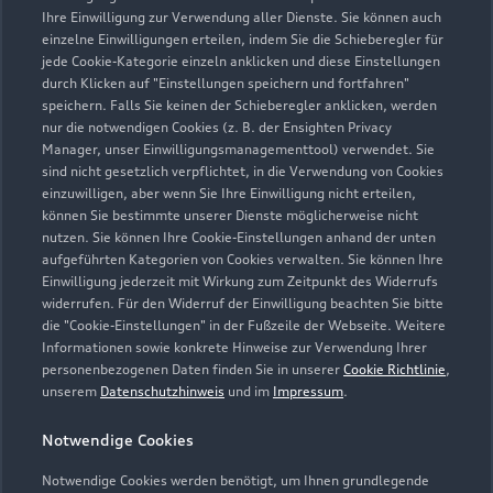
Ihre Einwilligung zur Verwendung aller Dienste. Sie können auch
rheda-wiedenbrueck@thiel-gruppe.de
einzelne Einwilligungen erteilen, indem Sie die Schieberegler für
jede Cookie-Kategorie einzeln anklicken und diese Einstellungen
durch Klicken auf "Einstellungen speichern und fortfahren"
Kontaktdaten herunterladen
speichern. Falls Sie keinen der Schieberegler anklicken, werden
nur die notwendigen Cookies (z. B. der Ensighten Privacy
Manager, unser Einwilligungsmanagementtool) verwendet. Sie
sind nicht gesetzlich verpflichtet, in die Verwendung von Cookies
einzuwilligen, aber wenn Sie Ihre Einwilligung nicht erteilen,
Öffnungszeiten
können Sie bestimmte unserer Dienste möglicherweise nicht
nutzen. Sie können Ihre Cookie-Einstellungen anhand der unten
aufgeführten Kategorien von Cookies verwalten. Sie können Ihre
Service
Einwilligung jederzeit mit Wirkung zum Zeitpunkt des Widerrufs
widerrufen. Für den Widerruf der Einwilligung beachten Sie bitte
Geöffnet bis
18:00
die "Cookie-Einstellungen" in der Fußzeile der Webseite. Weitere
Informationen sowie konkrete Hinweise zur Verwendung Ihrer
personenbezogenen Daten finden Sie in unserer
Cookie Richtlinie
,
Montag - Freitag
07:30 - 18:00
unserem
Datenschutzhinweis
und im
Impressum
.
Samstag
09:00 - 13:00
Notwendige Cookies
Sonntag
Geschlossen
Notwendige Cookies werden benötigt, um Ihnen grundlegende