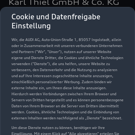
Karl Thiel GmbH & Co. KG
Cookie und Datenfreigabe
Servicepartner
e-tron
Einstellung
Wir, die AUDI AG, Auto-Union-Straße 1, 85057 Ingolstadt, allein
oder in Zusammenarbeit mit unseren verbundenen Unternehmen
und Partnern ("Wir", "Unser"), nutzen auf unserer Website
eigene und Dienste Dritter, die Cookies und ähnliche Technologien
verwenden ("Dienste"), die uns helfen, unsere Website zu
verbessern, den Datenverkehr und die Nutzung zu analysieren
und auf Ihre Interessen zugeschnittene Inhalte anzuzeigen,
einschließlich personalisierter Werbung. Zudem binden wir
externe Inhalte ein, um Ihnen diese Inhalte anzuzeigen.
Hierdurch werden Verbindungen zwischen Ihrem Browser und
Servern von Dritten hergestellt und es können personenbezogene
Daten von Ihrem Browser an die Server von Dritten übermittelt
Karl-Thiel-Straße 1
werden. Cookies, ähnliche Technologien und die Einbindung von
33378 Rheda-Wiedenbrück
externen Inhalten werden nachfolgend als „Dienste“ bezeichnet.
Um diese Dienste nutzen zu können, benötigen wir Ihre
05242 59050
Einwilligung. Mit einem Klick auf "Alle akzeptieren" erteilen Sie