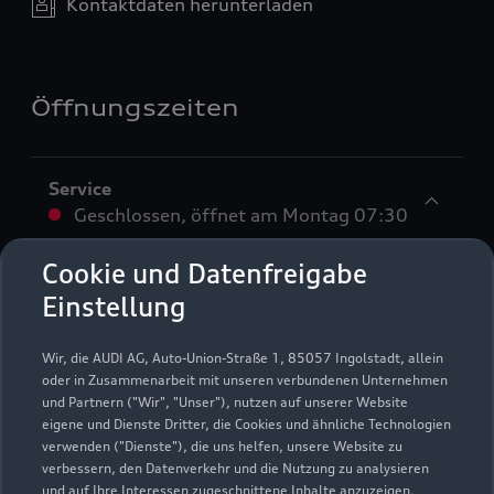
Kontaktdaten herunterladen
Öffnungszeiten
Service
Geschlossen
,
öffnet am
Montag 07:30
Cookie und Datenfreigabe
Montag - Freitag
07:30 - 18:00
Einstellung
Samstag
09:00 - 13:00
Wir, die AUDI AG, Auto-Union-Straße 1, 85057 Ingolstadt, allein
Sonntag
Geschlossen
oder in Zusammenarbeit mit unseren verbundenen Unternehmen
und Partnern ("Wir", "Unser"), nutzen auf unserer Website
eigene und Dienste Dritter, die Cookies und ähnliche Technologien
verwenden ("Dienste"), die uns helfen, unsere Website zu
verbessern, den Datenverkehr und die Nutzung zu analysieren
und auf Ihre Interessen zugeschnittene Inhalte anzuzeigen,