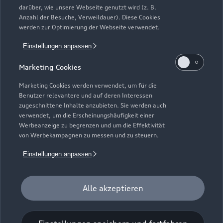
Gebrauchtwagen
darüber, wie unsere Webseite genutzt wird (z. B.
Audi Services
Über Audi
Anzahl der Besuche, Verweildauer). Diese Cookies
Kundenservice
Finanzierung
werden zur Optimierung der Webseite verwendet.
Garantie
Händlersuche
Aktionen & Angebote
Einstellungen anpassen
Unternehmen
Audi digital services
Audi Code
Geschäftskunden
Marketing Cookies
Karriere
myAudi
Häufige Fragen (FAQ)
Marketing Cookies werden verwendet, um für die
Investor Relations
Benutzer relevantere und auf deren Interessen
© 2026 AUDI AG. Alle Rechte vorbehalten
Audi Online Beratung
zugeschnittene Inhalte anzubieten. Sie werden auch
Presse & Media Center
verwendet, um die Erscheinungshäufigkeit einer
Impressum
Rechtliches
Hinweisgebersystem
Online-Terminvereinbarung
Werbeanzeige zu begrenzen und um die Effektivität
Datenschutz
Datenschutzinformation
Cookie-Einstellungen
von Werbekampagnen zu messen und zu steuern.
Servicekontakt
Cookie-Richtlinie
Barrierefreiheit
Audi erleben
Einstellungen anpassen
Digital Services Act
EU Data Act
Bordbuch & Bedienungsanleitungen
Newsletter
Verträge kündigen
Alle akzeptieren
1
Der Umfang des Audi CarCheck wird gegebenenfalls
fahrzeugindividuell (bzgl. Motoröl und Ladeequipment)