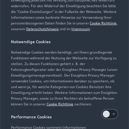
Einwilligung jederzeit mit Wirkung zum Zeitpunkt des Widerrufs
widerrufen. Für den Widerruf der Einwilligung beachten Sie bitte
die "Cookie-Einstellungen" in der Fußzeile der Webseite. Weitere
Informationen sowie konkrete Hinweise zur Verwendung Ihrer
personenbezogenen Daten finden Sie in unserer
Cookie Richtlinie
,
unserem
Datenschutzhinweis
und im
Impressum
.
Zur Reparatur
Notwendige Cookies
Notwendige Cookies werden benötigt, um Ihnen grundlegende
Zurück nach oben
Funktionen während der Nutzung der Webseite zur Verfügung zu
stellen. Zu diesen Funktionen gehört z. B. der
Fahrzeugkonfigurator oder der Ensighten Privacy Manager (unser
Modelle
Einwilligungsmanagementtool). Der Ensighten Privacy Manager
verwendet Cookies, um Informationen darüber zu speichern, ob
und wenn ja, für welche Kategorien von Cookies Benutzer ihre
Kaufen & leasen
Alle Modelle
Einwilligung erteilt haben. Weitere Informationen zum Ensighten
Privacy Manager, sowie zu Ihren Rechten als betroffene Person
Modelle vergleichen
können Sie in unserer
Cookie Richtlinie
nachlesen.
Service & Zubehör
Neuwagensuche
Elektromodelle
Performance Cookies
Gebrauchtwagensuche
Support
Saisonale Angebote
Plug-in-Hybride
Performance Cookies sammeln Informationen