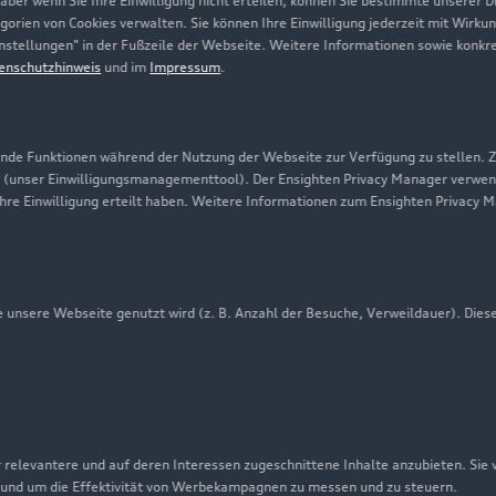
 aber wenn Sie Ihre Einwilligung nicht erteilen, können Sie bestimmte unserer 
orien von Cookies verwalten. Sie können Ihre Einwilligung jederzeit mit Wirku
-Einstellungen" in der Fußzeile der Webseite. Weitere Informationen sowie ko
enschutzhinweis
und im
Impressum
.
de Funktionen während der Nutzung der Webseite zur Verfügung zu stellen. Zu
 (unser Einwilligungsmanagementtool). Der Ensighten Privacy Manager verwen
ihre Einwilligung erteilt haben. Weitere Informationen zum Ensighten Privacy 
unsere Webseite genutzt wird (z. B. Anzahl der Besuche, Verweildauer). Dies
nschutzinformation
Cookie-Einstellungen
Cookie-Richtlinie
agen Financial Services AG erbringen unter dem gemeinsamen Ke
h Volkswagen Bank GmbH), Leasingleistungen (durch Volkswagen
 relevantere und auf deren Interessen zugeschnittene Inhalte anzubieten. Sie
litätsleistungen (u. a. durch Volkswagen Leasing GmbH). Zusät
 und um die Effektivität von Werbekampagnen zu messen und zu steuern.