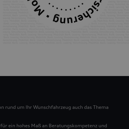
tion rund um Ihr Wunschfahrzeug auch das Thema
ht für ein hohes Maß an Beratungskompetenz und