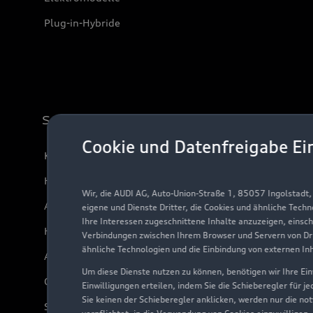
Plug-in-Hybride
Support
Cookie und Datenfreigabe Ei
Kundenservice
Händlersuche
Wir, die AUDI AG, Auto-Union-Straße 1, 85057 Ingolstadt
Audi Code
eigene und Dienste Dritter, die Cookies und ähnliche Tech
Ihre Interessen zugeschnittene Inhalte anzuzeigen, einsc
Häufige Fragen (FAQ)
Verbindungen zwischen Ihrem Browser und Servern von Dri
ähnliche Technologien und die Einbindung von externen In
Audi Online Beratung
Um diese Dienste nutzen zu können, benötigen wir Ihre Einw
Online-Terminvereinbarung
Einwilligungen erteilen, indem Sie die Schieberegler für j
Sie keinen der Schieberegler anklicken, werden nur die no
Servicekontakt