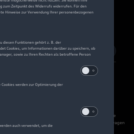
Dienste möglicherweise nicht nutzen. Sie können Ihre
ng zum Zeitpunkt des Widerrufs widerrufen. Für den
nkrete Hinweise zur Verwendung Ihrer personenbezogenen
 diesen Funktionen gehört z. B. der
det Cookies, um Informationen darüber zu speichern, ob
Manager, sowie zu Ihren Rechten als betroffene Person
e Cookies werden zur Optimierung der
Barrierefreiheit
Digital Services Act
EU Data Act
nnzeichen „Volkswagen Financial Services“ verschiedene
 Leasing GmbH), Versicherungsleistungen (durch Volkswagen
 werden auch verwendet, um die
zlich werden Versicherungsprodukte anderer Anbieter