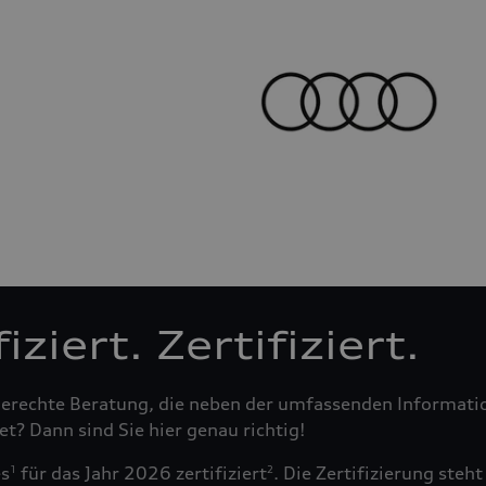
ziert. Zertifiziert.
fsgerechte Beratung, die neben der umfassenden Informa
t? Dann sind Sie hier genau richtig!
es
für das Jahr 2026 zertifiziert
. Die Zertifizierung ste
1
2