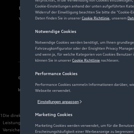
verpflichtet, in die Verwendung von Cookies einzuwilligen,
Cookie-Einstellungen anhand der unten aufgeführten Kateg
Bordbuch & Bedienungsanleitungen
Widerruf der Einwilligung beachten Sie bitte die "Cookie
Daten finden Sie in unserer
Cookie Richtlinie
, unserem
Dat
Verträge kündigen
Notwendige Cookies
Notwendige Cookies werden benötigt, um Ihnen grundlegen
Fahrzeugkonfigurator oder der Ensighten Privacy Manager
und wenn ja, für welche Kategorien von Cookies Benutzer 
können Sie in unserer
Cookie Richtlinie
nachlesen.
Performance Cookies
© 2026 AUDI AG. Alle Rechte vorbehalten
Performance Cookies sammeln Informationen darüber, wie 
Impressum
Rechtliches
Hinweisgebersystem
Date
Webseite verwendet.
Einstellungen anpassen
Marketing Cookies
1
Die direkten und indirekten Tochtergesellschaften der Volksw
Leistungen. Es handelt sich hierbei um Bankleistungen (durc
Marketing Cookies werden verwendet, um für die Benutzer
Versicherung AG, Volkswagen Autoversicherung AG) sowie Mobi
Erscheinungshäufigkeit einer Werbeanzeige zu begrenzen