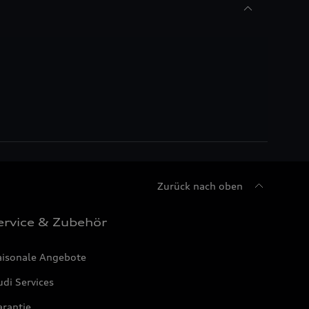
Zurück nach oben
ervice & Zubehör
aisonale Angebote
di Services
arantie