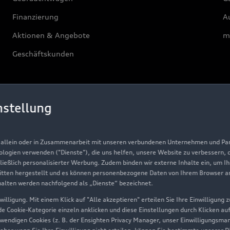
Finanzierung
Au
Aktionen & Angebote
m
Geschäftskunden
Über Audi
nstellung
Unternehmen
Karriere
, allein oder in Zusammenarbeit mit unseren verbundenen Unternehmen und Part
Investor Relations
nologien verwenden ("Dienste"), die uns helfen, unsere Website zu verbessern,
hließlich personalisierter Werbung. Zudem binden wir externe Inhalte ein, um I
Presse & Media Center
tten hergestellt und es können personenbezogene Daten von Ihrem Browser an 
halten werden nachfolgend als „Dienste“ bezeichnet.
Datenschutz
illigung. Mit einem Klick auf "Alle akzeptieren" erteilen Sie Ihre Einwilligung
Audi erleben
ede Cookie-Kategorie einzeln anklicken und diese Einstellungen durch Klicken au
twendigen Cookies (z. B. der Ensighten Privacy Manager, unser Einwilligungsma
Newsletter